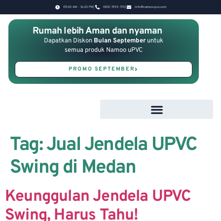
09.00 AM - 16.30 PM
0812-1993-1701
Info@namooupvc.com
Rumah lebih Aman dan nyaman
Dapatkan Diskon
Bulan September
untuk
semua produk Namoo uPVC
PROMO SEPTEMBER
Tag:
Jual Jendela UPVC
Swing di Medan
Keunggulan Jendela UPVC
Swing, Harus Tahu!