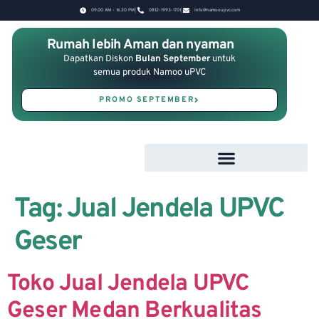
09.00 AM - 16.30 PM
0812-1993-1701
Info@namooupvc.com
Rumah lebih Aman dan nyaman
Dapatkan Diskon
Bulan September
untuk
semua produk Namoo uPVC
PROMO SEPTEMBER
Tag:
Jual Jendela UPVC
Geser
Toko Jual Jendela UPVC
Geser Medan Berkualitas