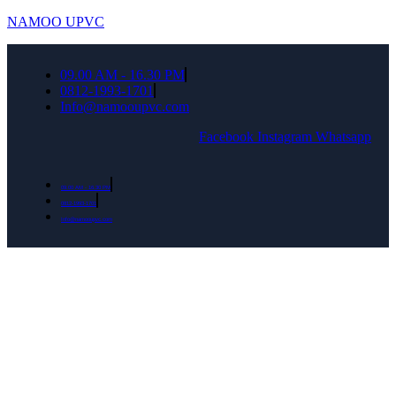
NAMOO UPVC
09.00 AM - 16.30 PM
0812-1993-1701
Info@namooupvc.com
Facebook
Instagram
Whatsapp
09.00 AM - 16.30 PM
0812-1993-1701
Info@namooupvc.com
Rumah lebih Aman dan nyaman Dapatkan
Diskon Bulan September untuk semua produk
Namoo uPVC