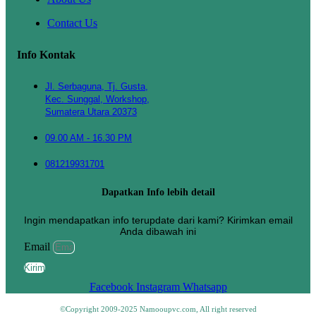
Contact Us
Info Kontak
Jl. Serbaguna, Tj. Gusta,
Kec. Sunggal, Workshop,
Sumatera Utara 20373
09.00 AM - 16.30 PM
081219931701
Dapatkan Info lebih detail
Ingin mendapatkan info terupdate dari kami? Kirimkan email
Anda dibawah ini
Email
Kirim
Facebook
Instagram
Whatsapp
©Copyright 2009-2025 Namooupvc.com, All right reserved