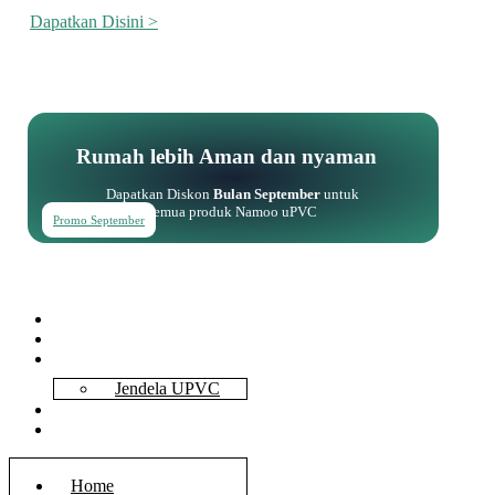
Dapatkan Disini >
Rumah lebih Aman dan nyaman
Dapatkan Diskon
Bulan September
untuk
semua produk Namoo uPVC
Promo September
Home
About Us
Services
Jendela UPVC
Contact Us
Blog
Home