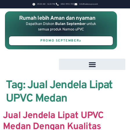
09.00 AM - 16.30 PM
0812-1993-1701
Info@namooupvc.com
Rumah lebih Aman dan nyaman
Dapatkan Diskon
Bulan September
untuk
semua produk Namoo uPVC
PROMO SEPTEMBER
Tag:
Jual Jendela Lipat
UPVC Medan
Jual Jendela Lipat UPVC
Medan Dengan Kualitas