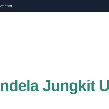
vc.com
 Bulan September untuk semua produk Namoo
Home
About Us
Services
endela Jungkit