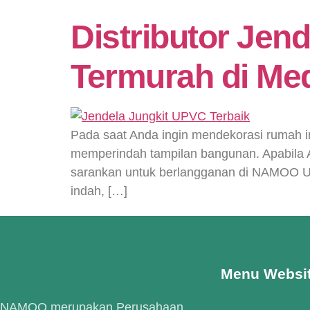
Distributor Jen
Termurah di Me
Pada saat Anda ingin mendekorasi rumah i
memperindah tampilan bangunan. Apabila A
sarankan untuk berlangganan di NAMOO UP
indah, […]
Menu Websi
NAMOO merupakan Perusahaan