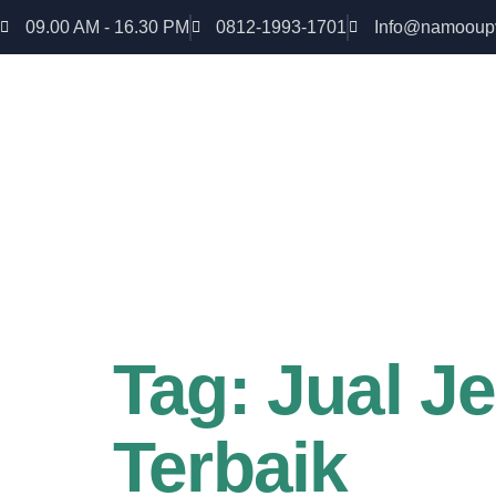
09.00 AM - 16.30 PM
0812-1993-1701
Info@namooup
Rumah lebih Aman dan nyaman Dapatkan Diskon
uPVC
Tag:
Jual J
Terbaik