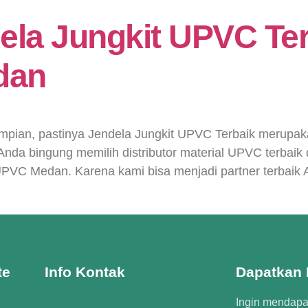
dela Jungkit UPVC Te
dan
mpian, pastinya Jendela Jungkit UPVC Terbaik merupaka
nda bingung memilih distributor material UPVC terbaik
VC Medan. Karena kami bisa menjadi partner terbaik 
te
Info Kontak
Dapatkan I
Ingin mendapat