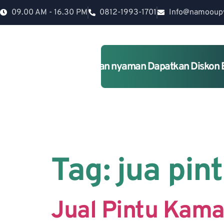
09.00 AM - 16.30 PM
0812-1993-1701
Info@namooup
Rumah lebih Aman dan nyaman Dapatkan Diskon 
Tag:
jua pin
Jual Pintu Kama