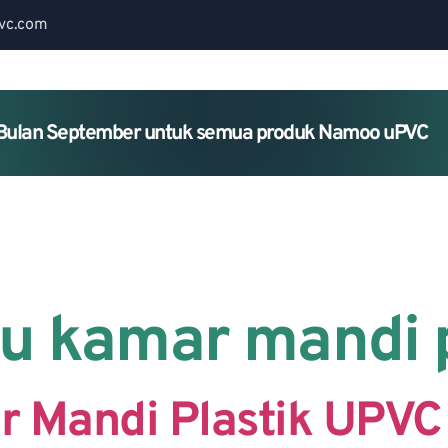
vc.com
Bulan September untuk semua produk Namoo uPVC
Home
About Us
Services
tu kamar mandi 
r Mandi Plastik UPVC