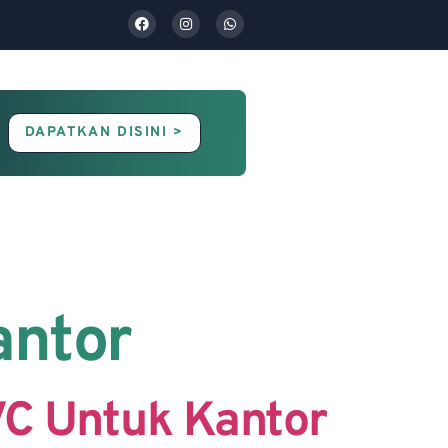
DAPATKAN DISINI >
Contact Us
Blog
antor
C Untuk Kantor