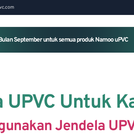
vc.com
Bulan September untuk semua produk Namoo uPVC
Home
About Us
Services
a UPVC Untuk K
gunakan Jendela UPV