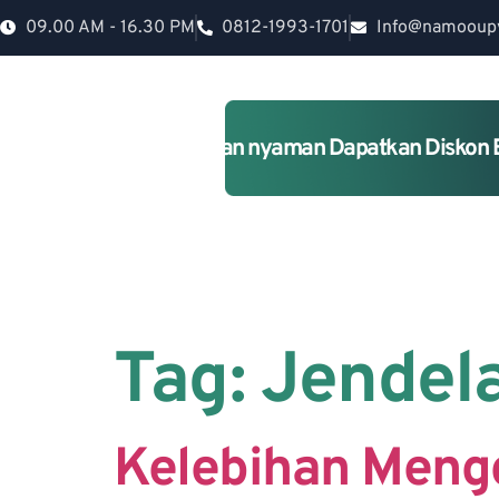
09.00 AM - 16.30 PM
0812-1993-1701
Info@namooup
Rumah lebih Aman dan nyaman Dapatkan Diskon 
Tag:
Jendel
Kelebihan Meng