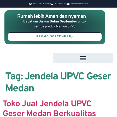
09.00 AM - 16.30 PM
0812-1993-1701
Info@namooupvc.com
Rumah lebih Aman dan nyaman
Dapatkan Diskon
Bulan September
untuk
semua produk Namoo uPVC
PROMO SEPTEMBER
Tag:
Jendela UPVC Geser
Medan
Toko Jual Jendela UPVC
Geser Medan Berkualitas