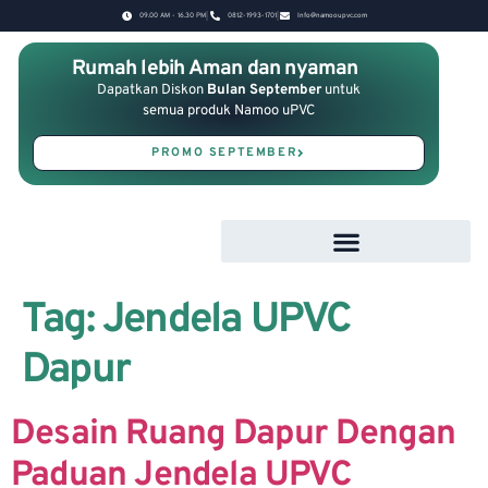
09.00 AM - 16.30 PM
0812-1993-1701
Info@namooupvc.com
Rumah lebih Aman dan nyaman
Dapatkan Diskon
Bulan September
untuk
semua produk Namoo uPVC
PROMO SEPTEMBER
Tag:
Jendela UPVC
Dapur
Desain Ruang Dapur Dengan
Paduan Jendela UPVC