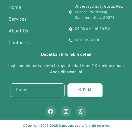
Jl. Serbaguna, Tj. Gusta, Kec.
Home
Sunggal, Workshop,
Sumatera Utara 20373
Services
09.00 AM - 16.30 PM
About Us
081219931701
Contact Us
Dapatkan Info lebih detail
Ingin mendapatkan info terupdate dari kami? Kirimkan email
Anda dibawah ini
KIRIM
©Copyright 2009-2025 Namooupvc.com, All right reserved