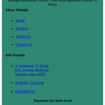
berbagai kebutuhan rumah. Telah berpengalaman selama 16
Tahun.
Menu Website
Home
Services
About Us
Contact Us
Info Kontak
Jl. Serbaguna, Tj. Gusta,
Kec. Sunggal, Workshop,
Sumatera Utara 20373
09.00 AM - 16.30 PM
081219931701
Dapatkan Info lebih detail