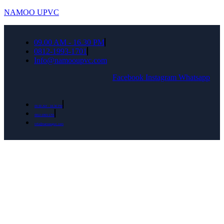
NAMOO UPVC
09.00 AM - 16.30 PM
0812-1993-1701
Info@namooupvc.com
Facebook
Instagram
Whatsapp
09.00 AM - 16.30 PM
0812-1993-1701
Info@namooupvc.com
Rumah lebih Aman dan nyaman Dapatkan
Diskon Bulan September untuk semua produk
Namoo uPVC