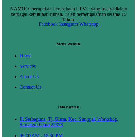
NAMOO merupakan Perusahaan UPVC yang menyediakan
berbagai kebutuhan rumah. Telah berpengalaman selama 16
Tahun.
Facebook
Instagram
Whatsapp
Menu Website
Home
Services
About Us
Contact Us
Info Kontak
Jl. Serbaguna, Tj. Gusta, Kec. Sunggal, Workshop,
Sumatera Utara 20373
09.00 AM - 16.30 PM