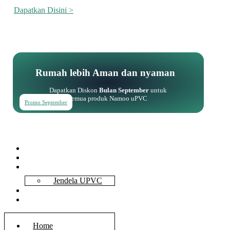
Dapatkan Disini >
Rumah lebih Aman dan nyaman
Dapatkan Diskon
Bulan September
untuk
semua produk Namoo uPVC
Promo September
Home
About Us
Services
Jendela UPVC
Contact Us
Blog
Home