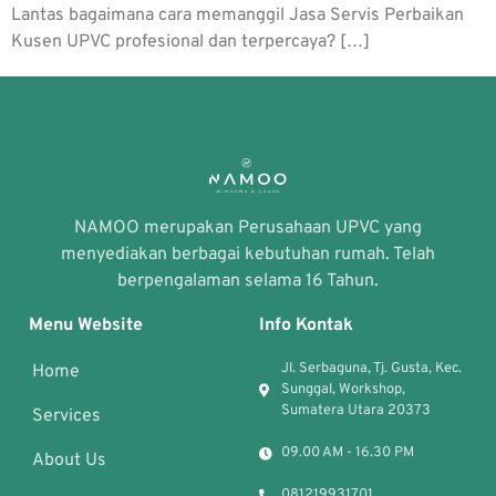
Lantas bagaimana cara memanggil Jasa Servis Perbaikan
Kusen UPVC profesional dan terpercaya? […]
NAMOO merupakan Perusahaan UPVC yang
menyediakan berbagai kebutuhan rumah. Telah
berpengalaman selama 16 Tahun.
Menu Website
Info Kontak
Jl. Serbaguna, Tj. Gusta, Kec.
Home
Sunggal, Workshop,
Sumatera Utara 20373
Services
09.00 AM - 16.30 PM
About Us
081219931701