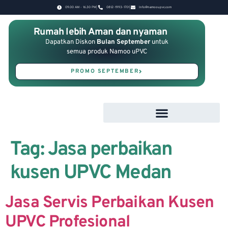
09.00 AM - 16.30 PM
0812-1993-1701
Info@namooupvc.com
Rumah lebih Aman dan nyaman
Dapatkan Diskon
Bulan September
untuk
semua produk Namoo uPVC
PROMO SEPTEMBER
Tag:
Jasa perbaikan
kusen UPVC Medan
Jasa Servis Perbaikan Kusen
UPVC Profesional