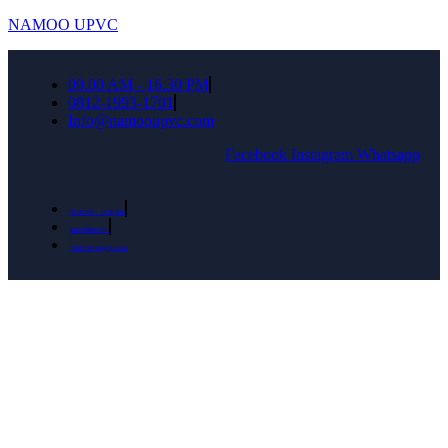
NAMOO UPVC
09.00 AM - 16.30 PM
0812-1993-1701
Info@namooupvc.com
Facebook
Instagram
Whatsapp
09.00 AM - 16.30 PM
0812-1993-1701
Info@namooupvc.com
Rumah lebih Aman dan nyaman Dapatkan
Diskon Bulan September untuk semua produk
Namoo uPVC