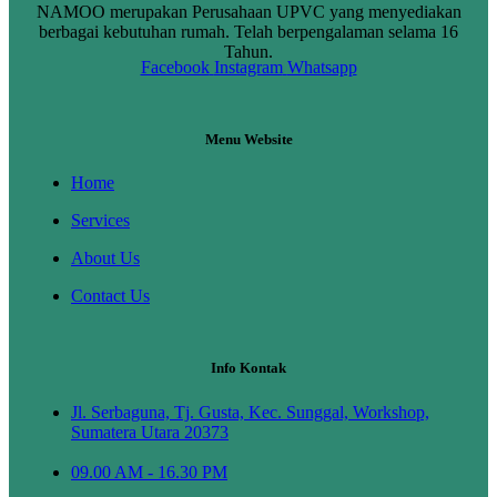
NAMOO merupakan Perusahaan UPVC yang menyediakan
berbagai kebutuhan rumah. Telah berpengalaman selama 16
Tahun.
Facebook
Instagram
Whatsapp
Menu Website
Home
Services
About Us
Contact Us
Info Kontak
Jl. Serbaguna, Tj. Gusta, Kec. Sunggal, Workshop,
Sumatera Utara 20373
09.00 AM - 16.30 PM