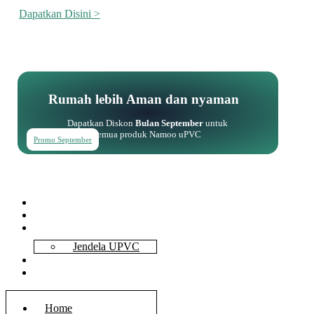
Dapatkan Disini >
Rumah lebih Aman dan nyaman
Dapatkan Diskon
Bulan September
untuk
semua produk Namoo uPVC
Promo September
Home
About Us
Services
Jendela UPVC
Contact Us
Blog
Home