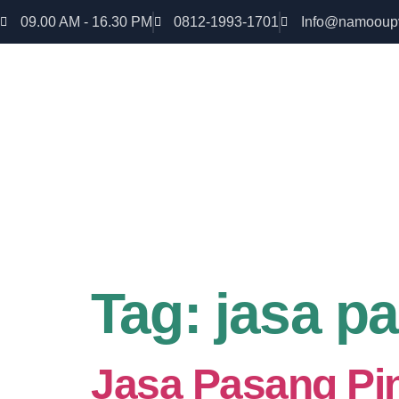
09.00 AM - 16.30 PM
0812-1993-1701
Info@namooup
Rumah lebih Aman dan nyaman Dapatkan Diskon
uPVC
Tag:
jasa p
Jasa Pasang Pin