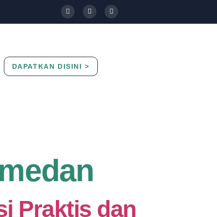
DAPATKAN DISINI >
Contact Us
Blog
c medan
i Praktis dan