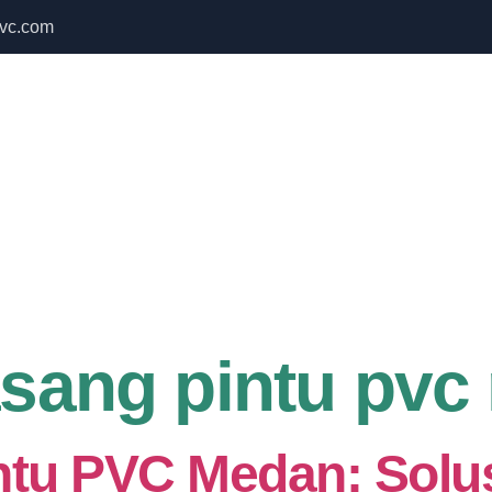
vc.com
 Bulan September untuk semua produk Namoo
Home
About Us
Services
asang pintu pv
tu PVC Medan: Solus