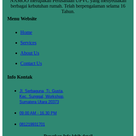
NAMOO merupakan Perusahaan UPVC yang menyediakan
berbagai kebutuhan rumah. Telah berpengalaman selama 16
Tahun.
Menu Website
Home
Services
About Us
Contact Us
Info Kontak
Jl. Serbaguna, Tj. Gusta,
Kec. Sunggal, Workshop,
Sumatera Utara 20373
09.00 AM - 16.30 PM
081219931701