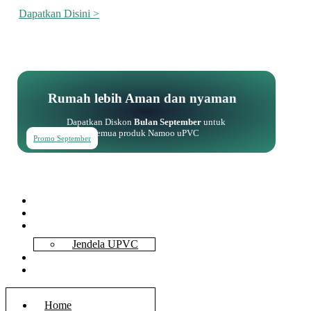
Dapatkan Disini >
Rumah lebih Aman dan nyaman
Dapatkan Diskon
Bulan September
untuk
semua produk Namoo uPVC
Promo September
Home
About Us
Services
Jendela UPVC
Contact Us
Blog
Home