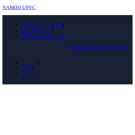
NAMOO UPVC
09.00 AM - 16.30 PM
0812-1993-1701
Info@namooupvc.com
Facebook
Instagram
Whatsapp
09.00 AM - 16.30 PM
0812-1993-1701
Info@namooupvc.com
Rumah lebih Aman dan nyaman Dapatkan
Diskon Bulan September untuk semua produk
Namoo uPVC