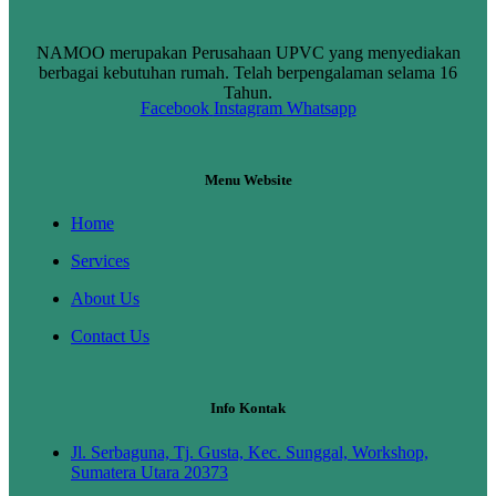
NAMOO merupakan Perusahaan UPVC yang menyediakan
berbagai kebutuhan rumah. Telah berpengalaman selama 16
Tahun.
Facebook
Instagram
Whatsapp
Menu Website
Home
Services
About Us
Contact Us
Info Kontak
Jl. Serbaguna, Tj. Gusta, Kec. Sunggal, Workshop,
Sumatera Utara 20373