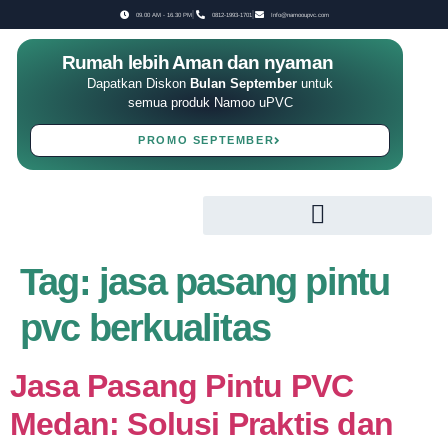
09.00 AM - 16.30 PM
0812-1993-1701
Info@namooupvc.com
Rumah lebih Aman dan nyaman
Dapatkan Diskon
Bulan September
untuk
semua produk Namoo uPVC
PROMO SEPTEMBER
Tag:
jasa pasang pintu
pvc berkualitas
Jasa Pasang Pintu PVC
Medan: Solusi Praktis dan