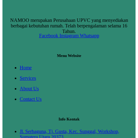
NAMOO merupakan Perusahaan UPVC yang menyediakan
berbagai kebutuhan rumah. Telah berpengalaman selama 16
Tahun.
Facebook
Instagram
Whatsapp
Menu Website
Home
Services
About Us
Contact Us
Info Kontak
Jl. Serbaguna, Tj. Gusta, Kec. Sunggal, Workshop,
Sumatera Utara 20373