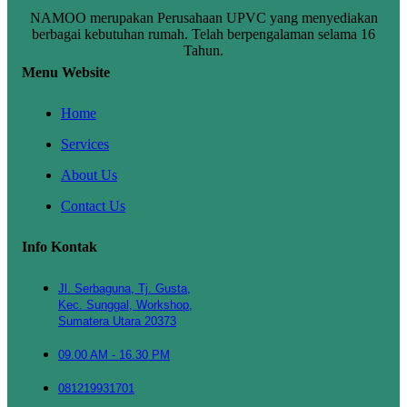
NAMOO merupakan Perusahaan UPVC yang menyediakan
berbagai kebutuhan rumah. Telah berpengalaman selama 16
Tahun.
Menu Website
Home
Services
About Us
Contact Us
Info Kontak
Jl. Serbaguna, Tj. Gusta,
Kec. Sunggal, Workshop,
Sumatera Utara 20373
09.00 AM - 16.30 PM
081219931701