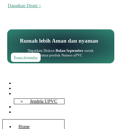
Dapatkan Disini >
Rumah lebih Aman dan nyaman
Dapatkan Diskon
Bulan September
untuk
semua produk Namoo uPVC
Promo September
Home
About Us
Services
Jendela UPVC
Contact Us
Blog
Home