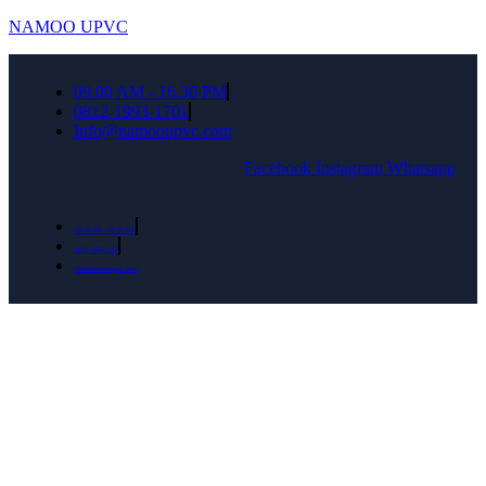
NAMOO UPVC
09.00 AM - 16.30 PM
0812-1993-1701
Info@namooupvc.com
Facebook
Instagram
Whatsapp
09.00 AM - 16.30 PM
0812-1993-1701
Info@namooupvc.com
Rumah lebih Aman dan nyaman Dapatkan
Diskon Bulan September untuk semua produk
Namoo uPVC