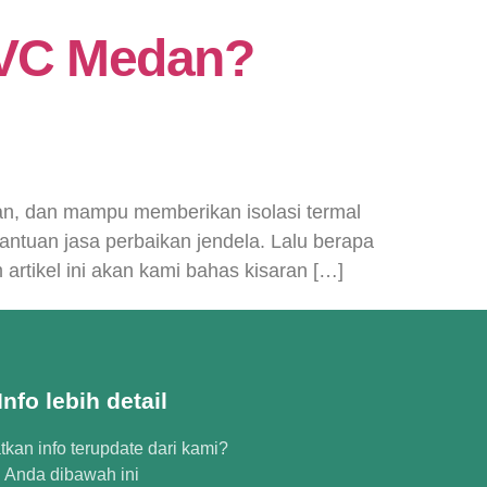
PVC Medan?
an, dan mampu memberikan isolasi termal
ntuan jasa perbaikan jendela. Lalu berapa
tikel ini akan kami bahas kisaran […]
nfo lebih detail
kan info terupdate dari kami?
l Anda dibawah ini