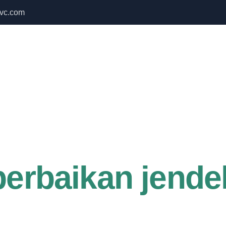
vc.com
 Bulan September untuk semua produk Namoo
Home
About Us
Services
perbaikan jende