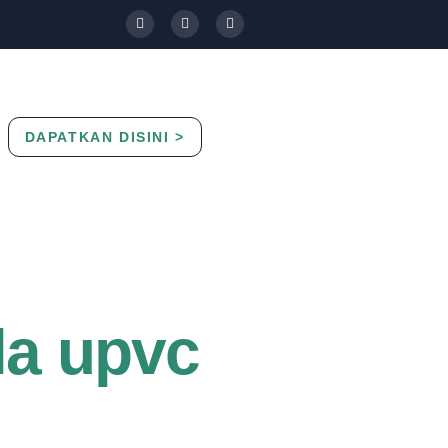
DAPATKAN DISINI >
Contact Us
Blog
la upvc