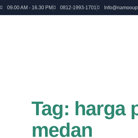
09.00 AM - 16.30 PM
0812-1993-1701
Info@namooup
Rumah lebih Aman dan nyaman Dapatkan Diskon
uPVC
Tag:
harga 
medan