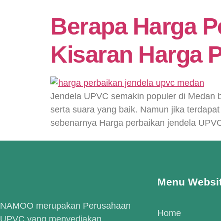
Berapa Harga P
Kisaran Harga 
Jendela UPVC semakin populer di Medan b
serta suara yang baik. Namun jika terdap
sebenarnya Harga perbaikan jendela UPVC
Menu Websi
NAMOO merupakan Perusahaan
Home
UPVC yang menyediakan