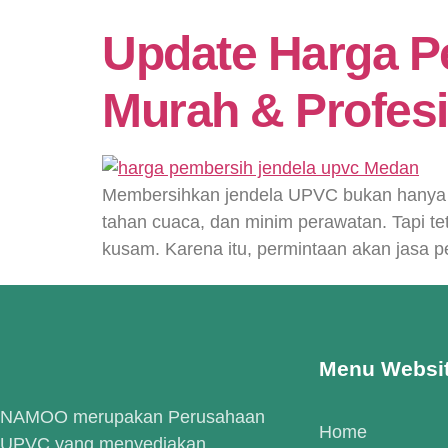
Update Harga P
Murah & Profesi
Membersihkan jendela UPVC bukan hanya so
tahan cuaca, dan minim perawatan. Tapi te
kusam. Karena itu, permintaan akan jasa p
Menu Websi
NAMOO merupakan Perusahaan
Home
UPVC yang menyediakan