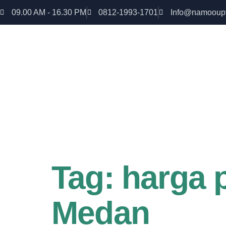
09.00 AM - 16.30 PM
0812-1993-1701
Info@namooup
Rumah lebih Aman dan nyaman Dapatkan Diskon
uPVC
Tag:
harga 
Medan