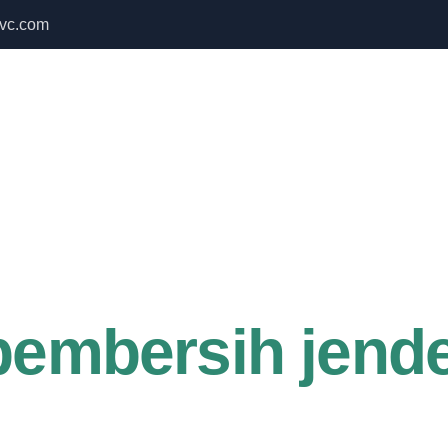
vc.com
 Bulan September untuk semua produk Namoo
Home
About Us
Services
pembersih jend