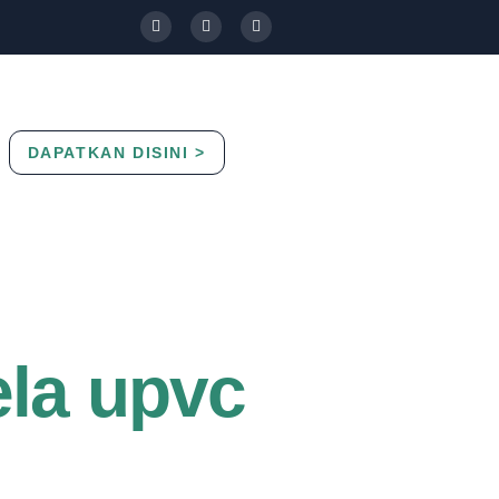
DAPATKAN DISINI >
Contact Us
Blog
ela upvc