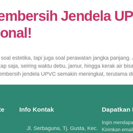
embersih Jendela U
onal!
al estetika, tapi juga soal perawatan jangka panjang.
tap saja, seiring waktu debu, jamur, hingga kerak air 
embersih jendela UPVC semakin meningkat, terutama di 
te
Info Kontak
Dapatkan I
Ingin mendapat
Jl. Serbaguna, Tj. Gusta, Kec.
Kirimkan emai