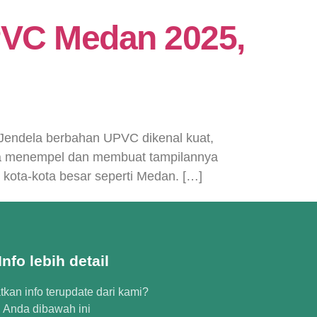
PVC Medan 2025,
 Jendela berbahan UPVC dikenal kuat,
bisa menempel dan membuat tampilannya
kota-kota besar seperti Medan. […]
nfo lebih detail
kan info terupdate dari kami?
l Anda dibawah ini