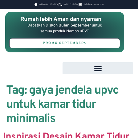
09.00 AM - 16.30 PM
0812-1993-1701
Info@namooupvc.com
Rumah lebih Aman dan nyaman
Dapatkan Diskon
Bulan September
untuk
semua produk Namoo uPVC
PROMO SEPTEMBER
Tag:
gaya jendela upvc
untuk kamar tidur
minimalis
Inspirasi Desain Kamar Tidur