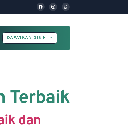
DAPATKAN DISINI >
Contact Us
Blog
n Terbaik
aik dan