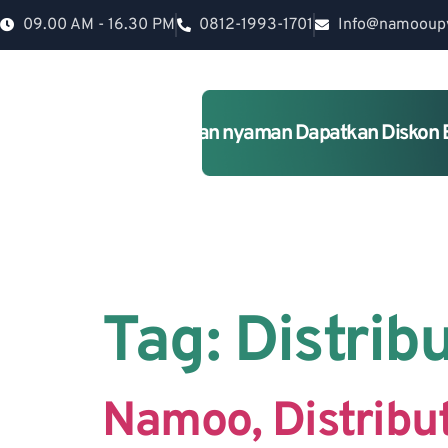
09.00 AM - 16.30 PM
0812-1993-1701
Info@namooup
Rumah lebih Aman dan nyaman Dapatkan Diskon 
Tag:
Distrib
Namoo, Distribu