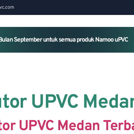
vc.com
Bulan September untuk semua produk Namoo uPVC
Home
About Us
Services
utor UPVC Meda
tor UPVC Medan Terb