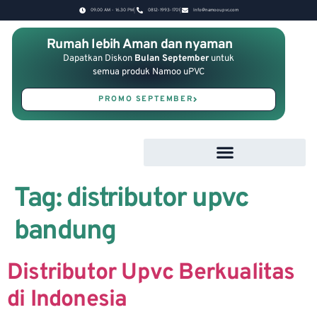
09.00 AM - 16.30 PM
0812-1993-1701
Info@namooupvc.com
Rumah lebih Aman dan nyaman
Dapatkan Diskon
Bulan September
untuk
semua produk Namoo uPVC
PROMO SEPTEMBER
Tag:
distributor upvc
bandung
Distributor Upvc Berkualitas
di Indonesia