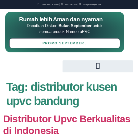
09.00 AM - 16.30 PM
0812-1993-1701
Info@namooupvc.com
Rumah lebih Aman dan nyaman
Dapatkan Diskon
Bulan September
untuk
semua produk Namoo uPVC
PROMO SEPTEMBER
Tag:
distributor kusen
upvc bandung
Distributor Upvc Berkualitas
di Indonesia