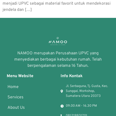
menjadi UPVC sebagai material favorit untuk mendekorasi
jendela dan […]
NAMOO merupakan Perusahaan UPVC yang
menyediakan berbagai kebutuhan rumah. Telah
berpengalaman selama 16 Tahun.
Menu Website
Info Kontak
Jl. Serbaguna, Tj. Gusta, Kec.
Home
Sunggal, Workshop,
Sumatera Utara 20373
Services
09.00 AM - 16.30 PM
About Us
081219931701