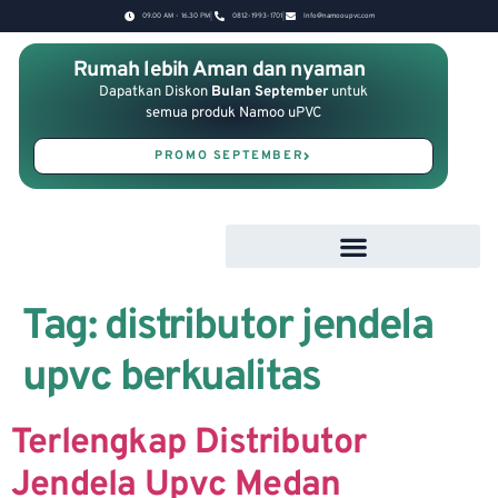
09.00 AM - 16.30 PM
0812-1993-1701
Info@namooupvc.com
Rumah lebih Aman dan nyaman
Dapatkan Diskon
Bulan September
untuk
semua produk Namoo uPVC
PROMO SEPTEMBER
Tag:
distributor jendela
upvc berkualitas
Terlengkap Distributor
Jendela Upvc Medan