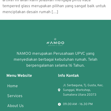
artikel ini akan kami jelaskan mengapa pintu kaca
tempered glass merupakan pilihan yang sangat baik untuk
menciptakan desain rumah […]
NAMOO merupakan Perusahaan UPVC yang
menyediakan berbagai kebutuhan rumah. Telah
berpengalaman selama 16 Tahun.
Menu Website
Info Kontak
Jl. Serbaguna, Tj. Gusta, Kec.
Home
Sunggal, Workshop,
Sumatera Utara 20373
Services
09.00 AM - 16.30 PM
About Us