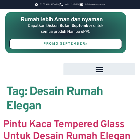
09.00 AM - 16.30 PM
0812-1993-1701
Info@namooupvc.com
Rumah lebih Aman dan nyaman
Dapatkan Diskon
Bulan September
untuk
semua produk Namoo uPVC
PROMO SEPTEMBER
Tag:
Desain Rumah
Elegan
Pintu Kaca Tempered Glass
Untuk Desain Rumah Elegan