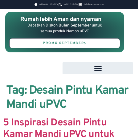
09.00 AM - 16.30 PM
0812-1993-1701
Info@namooupvc.com
Rumah lebih Aman dan nyaman
Dapatkan Diskon
Bulan September
untuk
semua produk Namoo uPVC
PROMO SEPTEMBER
Tag:
Desain Pintu Kamar
Mandi uPVC
5 Inspirasi Desain Pintu
Kamar Mandi uPVC untuk