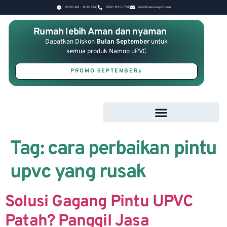
09.00 AM - 16.30 PM
0812-1993-1701
Info@namooupvc.com
Rumah lebih Aman dan nyaman
Dapatkan Diskon
Bulan September
untuk
semua produk Namoo uPVC
PROMO SEPTEMBER
Tag:
cara perbaikan pintu
upvc yang rusak
Solusi Gagang Pintu UPVC
Patah? Panggil Jasa