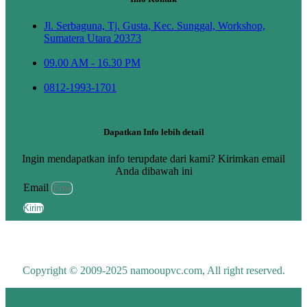
Jl. Serbaguna, Tj. Gusta, Kec. Sunggal, Workshop,
Sumatera Utara 20373
09.00 AM - 16.30 PM
0812-1993-1701
Dapatkan Info lebih detail
Ingin mendapatkan info terupdate dari kami? Kirimkan email
Anda dibawah ini
Email
Kirim
Copyright © 2009-2025 namooupvc.com, All right reserved.