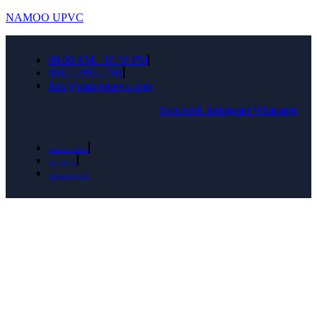
NAMOO UPVC
09.00 AM - 16.30 PM
0812-1993-1701
Info@namooupvc.com
Facebook
Instagram
Whatsapp
09.00 AM - 16.30 PM
0812-1993-1701
Info@namooupvc.com
Rumah lebih Aman dan nyaman Dapatkan
Diskon Bulan September untuk semua produk
Namoo uPVC