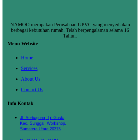
NAMOO merupakan Perusahaan UPVC yang menyediakan
berbagai kebutuhan rumah. Telah berpengalaman selama 16
Tahun.
Menu Website
Home
Services
About Us
Contact Us
Info Kontak
Jl. Serbaguna, Tj. Gusta,
Kec. Sunggal, Workshop,
Sumatera Utara 20373