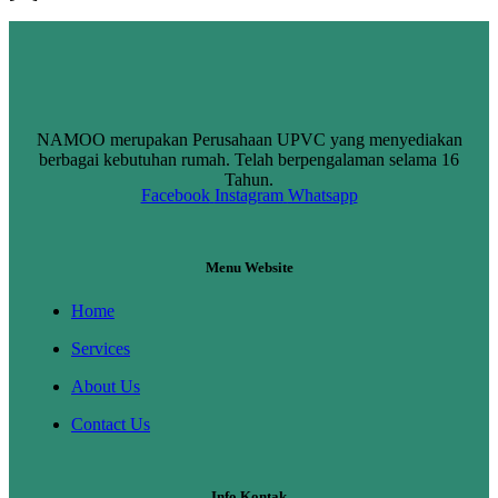
NAMOO merupakan Perusahaan UPVC yang menyediakan
berbagai kebutuhan rumah. Telah berpengalaman selama 16
Tahun.
Facebook
Instagram
Whatsapp
Menu Website
Home
Services
About Us
Contact Us
Info Kontak