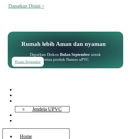
Dapatkan Disini >
Rumah lebih Aman dan nyaman
Dapatkan Diskon
Bulan September
untuk
semua produk Namoo uPVC
Promo September
Home
About Us
Services
Jendela UPVC
Contact Us
Blog
Home