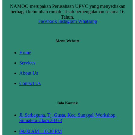
NAMOO merupakan Perusahaan UPVC yang menyediakan
berbagai kebutuhan rumah. Telah berpengalaman selama 16
Tahun.
Facebook
Instagram
Whatsapp
Menu Website
Home
Services
About Us
Contact Us
Info Kontak
Jl. Serbaguna, Tj. Gusta, Kec. Sunggal, Workshop,
Sumatera Utara 20373
09.00 AM - 16.30 PM