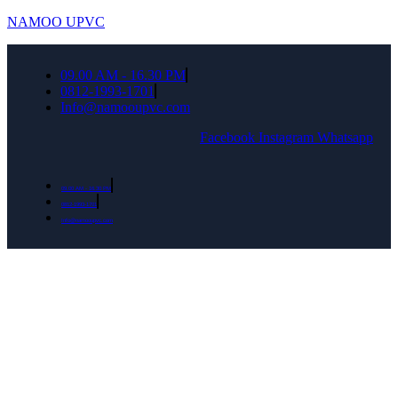
NAMOO UPVC
09.00 AM - 16.30 PM
0812-1993-1701
Info@namooupvc.com
Facebook
Instagram
Whatsapp
09.00 AM - 16.30 PM
0812-1993-1701
Info@namooupvc.com
Rumah lebih Aman dan nyaman Dapatkan
Diskon Bulan September untuk semua produk
Namoo uPVC