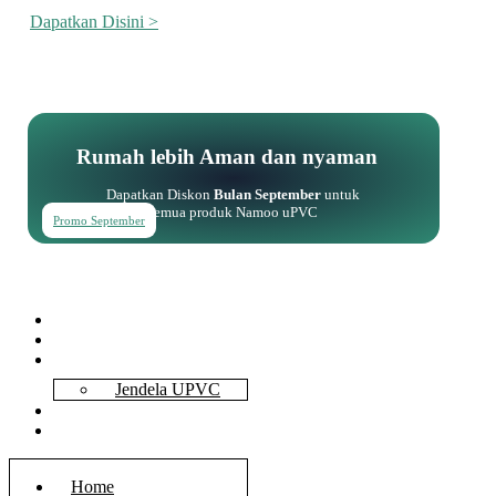
Dapatkan Disini >
Rumah lebih Aman dan nyaman
Dapatkan Diskon
Bulan September
untuk
semua produk Namoo uPVC
Promo September
Home
About Us
Services
Jendela UPVC
Contact Us
Blog
Home