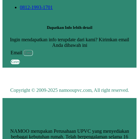
0812-1993-1701
Dapatkan Info lebih detail
Ingin mendapatkan info terupdate dari kami? Kirimkan email
Anda dibawah ini
Email
Kirim
Copyright © 2009-2025 namooupvc.com, All right reserved.
NAMOO merupakan Perusahaan UPVC yang menyediakan
berbagai kebutuhan rumah. Telah berpengalaman selama 16