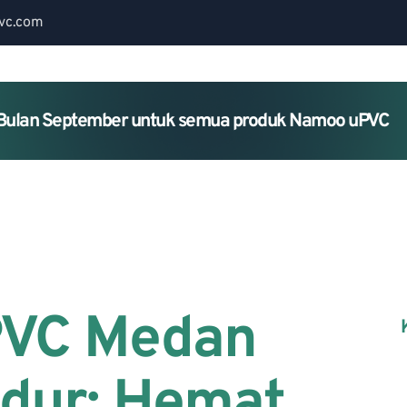
vc.com
Bulan September untuk semua produk Namoo uPVC
Home
About Us
Services
UPVC Medan
dur: Hemat