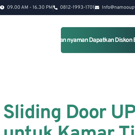
09.00 AM - 16.30 PM
0812-1993-1701
Info@namooup
Rumah lebih Aman dan nyaman Dapatkan Diskon 
Sliding Door 
untuk Kamar Ti