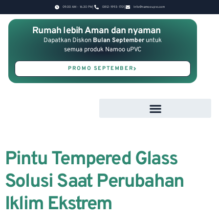
09.00 AM - 16.30 PM
0812-1993-1701
Info@namooupvc.com
Rumah lebih Aman dan nyaman
Dapatkan Diskon
Bulan September
untuk
semua produk Namoo uPVC
PROMO SEPTEMBER
Pintu Tempered Glass
Solusi Saat Perubahan
Iklim Ekstrem