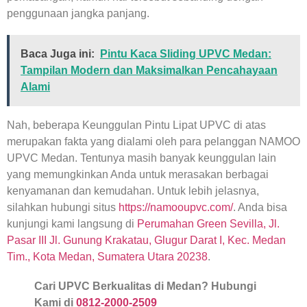
penggunaan jangka panjang.
Baca Juga ini:
Pintu Kaca Sliding UPVC Medan:
Tampilan Modern dan Maksimalkan Pencahayaan
Alami
Nah, beberapa
Keunggulan Pintu Lipat UPVC
di atas
merupakan fakta yang dialami oleh para pelanggan NAMOO
UPVC Medan. Tentunya masih banyak keunggulan lain
yang memungkinkan Anda untuk merasakan berbagai
kenyamanan dan kemudahan. Untuk lebih jelasnya,
silahkan hubungi situs
https://namooupvc.com/
. Anda bisa
kunjungi kami langsung di
Perumahan Green Sevilla, Jl.
Pasar III Jl. Gunung Krakatau, Glugur Darat I, Kec. Medan
Tim., Kota Medan, Sumatera Utara 20238
.
Cari UPVC Berkualitas di Medan? Hubungi
Kami di
0812-2000-2509