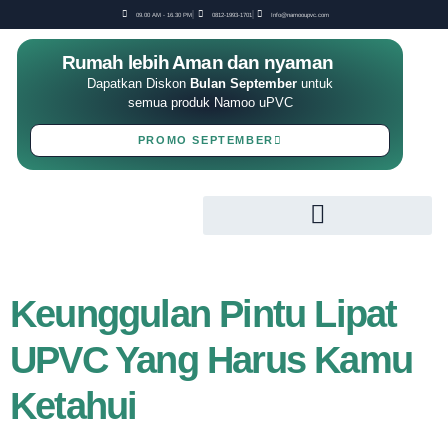
09.00 AM - 16.30 PM
0812-1993-1701
Info@namooupvc.com
Rumah lebih Aman dan nyaman
Dapatkan Diskon
Bulan September
untuk
semua produk Namoo uPVC
PROMO SEPTEMBER
Keunggulan Pintu Lipat
UPVC Yang Harus Kamu
Ketahui