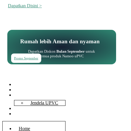
Dapatkan Disini >
Rumah lebih Aman dan nyaman
Dapatkan Diskon
Bulan September
untuk
semua produk Namoo uPVC
Promo September
Home
About Us
Services
Jendela UPVC
Contact Us
Blog
Home