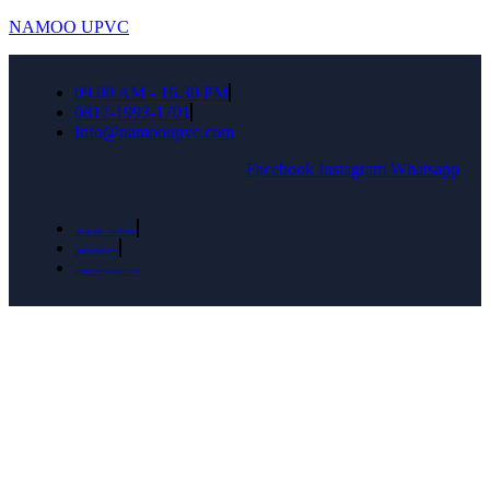
NAMOO UPVC
09.00 AM - 16.30 PM
0812-1993-1701
Info@namooupvc.com
Facebook
Instagram
Whatsapp
09.00 AM - 16.30 PM
0812-1993-1701
Info@namooupvc.com
Rumah lebih Aman dan nyaman Dapatkan
Diskon Bulan September untuk semua produk
Namoo uPVC