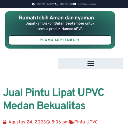
09.00 AM - 16.30 PM
0812-1993-1701
Info@namooupvc.com
Rumah lebih Aman dan nyaman
Dapatkan Diskon
Bulan September
untuk
semua produk Namoo uPVC
PROMO SEPTEMBER
Jual Pintu Lipat UPVC
Medan Bekualitas
Agustus 24, 2023
5:36 pm
Pintu UPVC