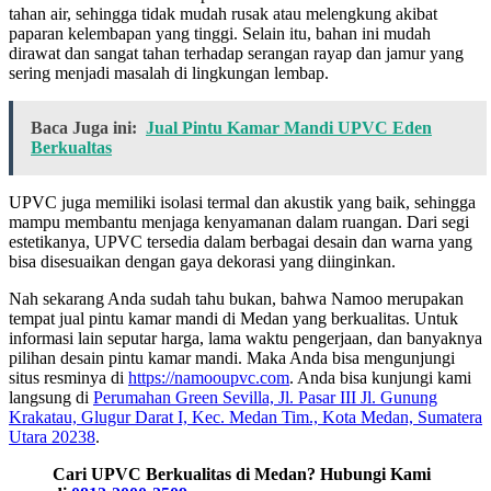
tahan air, sehingga tidak mudah rusak atau melengkung akibat
paparan kelembapan yang tinggi. Selain itu, bahan ini mudah
dirawat dan sangat tahan terhadap serangan rayap dan jamur yang
sering menjadi masalah di lingkungan lembap.
Baca Juga ini:
Jual Pintu Kamar Mandi UPVC Eden
Berkualtas
UPVC juga memiliki isolasi termal dan akustik yang baik, sehingga
mampu membantu menjaga kenyamanan dalam ruangan. Dari segi
estetikanya, UPVC tersedia dalam berbagai desain dan warna yang
bisa disesuaikan dengan gaya dekorasi yang diinginkan.
Nah sekarang Anda sudah tahu bukan, bahwa Namoo merupakan
tempat jual pintu kamar mandi di Medan yang berkualitas. Untuk
informasi lain seputar harga, lama waktu pengerjaan, dan banyaknya
pilihan desain pintu kamar mandi. Maka Anda bisa mengunjungi
situs resminya di
https://namooupvc.com
. Anda bisa kunjungi kami
langsung di
Perumahan Green Sevilla, Jl. Pasar III Jl. Gunung
Krakatau, Glugur Darat I, Kec. Medan Tim., Kota Medan, Sumatera
Utara 20238
.
Cari UPVC Berkualitas di Medan? Hubungi Kami