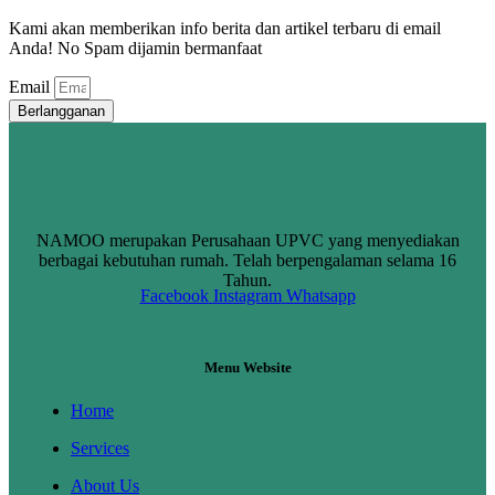
Kami akan memberikan info berita dan artikel terbaru di email
Anda! No Spam dijamin bermanfaat
Email
Berlangganan
NAMOO merupakan Perusahaan UPVC yang menyediakan
berbagai kebutuhan rumah. Telah berpengalaman selama 16
Tahun.
Facebook
Instagram
Whatsapp
Menu Website
Home
Services
About Us