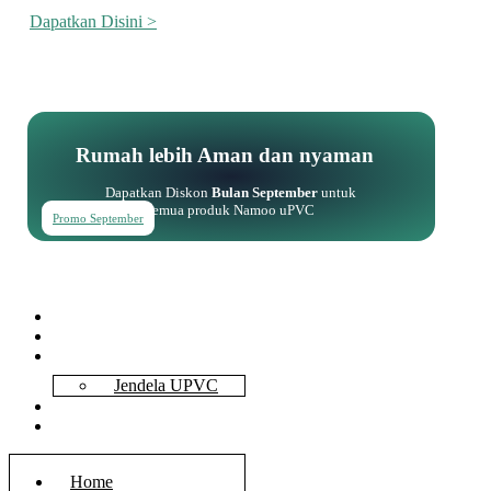
Dapatkan Disini >
Rumah lebih Aman dan nyaman
Dapatkan Diskon
Bulan September
untuk
semua produk Namoo uPVC
Promo September
Home
About Us
Services
Jendela UPVC
Contact Us
Blog
Home