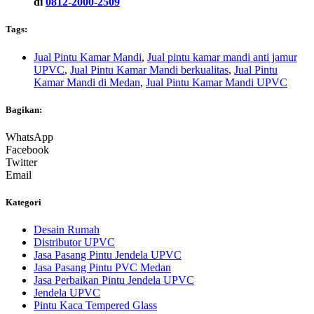
di
0812-2000-2509
Tags:
Jual Pintu Kamar Mandi
,
Jual pintu kamar mandi anti jamur
UPVC
,
Jual Pintu Kamar Mandi berkualitas
,
Jual Pintu
Kamar Mandi di Medan
,
Jual Pintu Kamar Mandi UPVC
Bagikan:
WhatsApp
Facebook
Twitter
Email
Kategori
Desain Rumah
Distributor UPVC
Jasa Pasang Pintu Jendela UPVC
Jasa Pasang Pintu PVC Medan
Jasa Perbaikan Pintu Jendela UPVC
Jendela UPVC
Pintu Kaca Tempered Glass