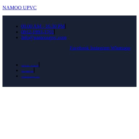
NAMOO UPVC
09.00 AM - 16.30 PM
0812-1993-1701
Info@namooupvc.com
Facebook
Instagram
Whatsapp
09.00 AM - 16.30 PM
0812-1993-1701
Info@namooupvc.com
Rumah lebih Aman dan nyaman Dapatkan
Diskon Bulan September untuk semua produk
Namoo uPVC