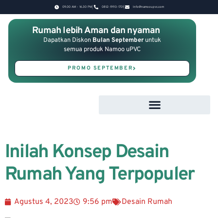
09.00 AM - 16.30 PM
0812-1993-1701
Info@namooupvc.com
Rumah lebih Aman dan nyaman
Dapatkan Diskon
Bulan September
untuk
semua produk Namoo uPVC
PROMO SEPTEMBER
Inilah Konsep Desain
Rumah Yang Terpopuler
Agustus 4, 2023
9:56 pm
Desain Rumah