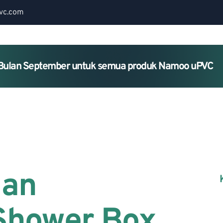
vc.com
Bulan September untuk semua produk Namoo uPVC
Home
About Us
Services
lan
Shower Box