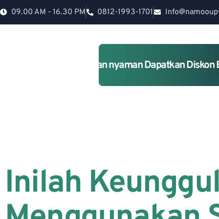
09.00 AM - 16.30 PM
0812-1993-1701
Info@namooup
Rumah lebih Aman dan nyaman Dapatkan Diskon 
Inilah Keunggu
Menggunakan 