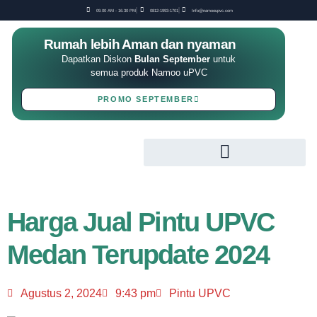
09.00 AM - 16.30 PM
0812-1993-1701
Info@namooupvc.com
Rumah lebih Aman dan nyaman
Dapatkan Diskon
Bulan September
untuk
semua produk Namoo uPVC
PROMO SEPTEMBER
Harga Jual Pintu UPVC
Medan Terupdate 2024
Agustus 2, 2024
9:43 pm
Pintu UPVC