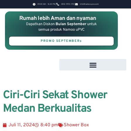
09.00 AM - 16.30 PM
0812-1993-1701
Info@namooupvc.com
Rumah lebih Aman dan nyaman
Dapatkan Diskon
Bulan September
untuk
semua produk Namoo uPVC
PROMO SEPTEMBER
Ciri-Ciri Sekat Shower
Medan Berkualitas
Juli 11, 2024
8:40 pm
Shower Box