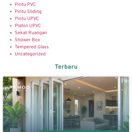
Pintu PVC
Pintu Sliding
Pintu UPVC
Plafon UPVC
Sekat Ruangan
Shower Box
Tempered Glass
Uncategorized
Terbaru