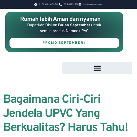
09.00 AM - 16.30 PM
0812-1993-1701
Info@namooupvc.com
Rumah lebih Aman dan nyaman
Dapatkan Diskon
Bulan September
untuk
semua produk Namoo uPVC
PROMO SEPTEMBER
Bagaimana Ciri-Ciri
Jendela UPVC Yang
Berkualitas? Harus Tahu!