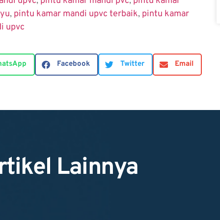
andi upvc
,
pintu kamar mandi pvc
,
pintu kamar
ayu
,
pintu kamar mandi upvc terbaik
,
pintu kamar
i upvc
atsApp
Facebook
Twitter
Email
rtikel Lainnya