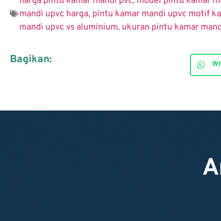
harga pintu kamar mandi pvc
,
model pintu kamar m
mandi upvc harga
,
pintu kamar mandi upvc motif k
mandi upvc vs aluminium
,
ukuran pintu kamar mand
Bagikan:
Wh
A