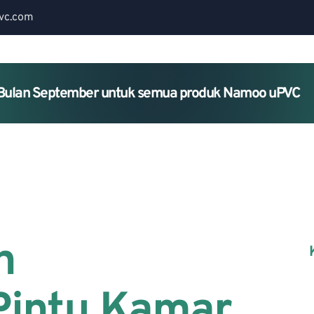
vc.com
Bulan September untuk semua produk Namoo uPVC
Home
About Us
Services
n
intu Kamar