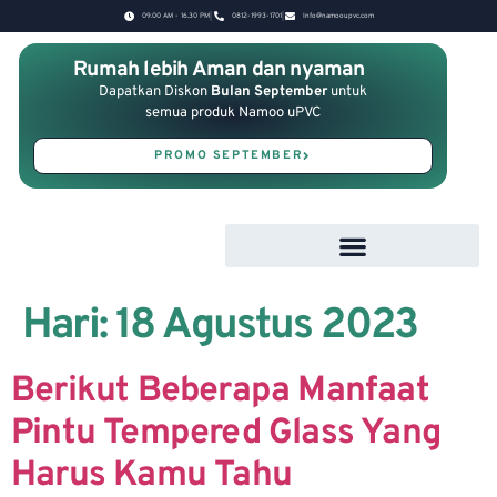
09.00 AM - 16.30 PM
0812-1993-1701
Info@namooupvc.com
Rumah lebih Aman dan nyaman
Dapatkan Diskon
Bulan September
untuk
semua produk Namoo uPVC
PROMO SEPTEMBER
Hari:
18 Agustus 2023
Berikut Beberapa Manfaat
Pintu Tempered Glass Yang
Harus Kamu Tahu