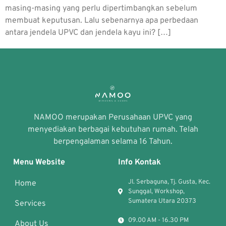
masing-masing yang perlu dipertimbangkan sebelum
membuat keputusan. Lalu sebenarnya apa perbedaan
antara jendela UPVC dan jendela kayu ini? […]
NAMOO merupakan Perusahaan UPVC yang
menyediakan berbagai kebutuhan rumah. Telah
berpengalaman selama 16 Tahun.
Menu Website
Info Kontak
Jl. Serbaguna, Tj. Gusta, Kec.
Home
Sunggal, Workshop,
Sumatera Utara 20373
Services
09.00 AM - 16.30 PM
About Us