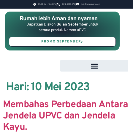
09.00 AM - 16.30 PM
0812-1993-1701
Info@namooupvc.com
Rumah lebih Aman dan nyaman
Dapatkan Diskon
Bulan September
untuk
semua produk Namoo uPVC
PROMO SEPTEMBER
Hari:
10 Mei 2023
Membahas Perbedaan Antara
Jendela UPVC dan Jendela
Kayu.