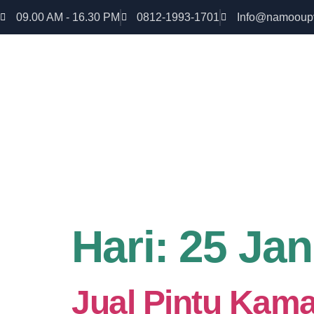
09.00 AM - 16.30 PM
0812-1993-1701
Info@namooup
Rumah lebih Aman dan nyaman Dapatkan Diskon
uPVC
Hari:
25 Jan
Jual Pintu Kam