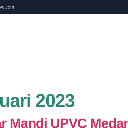
vc.com
 Bulan September untuk semua produk Namoo
Home
About Us
Services
uari 2023
ar Mandi UPVC Meda